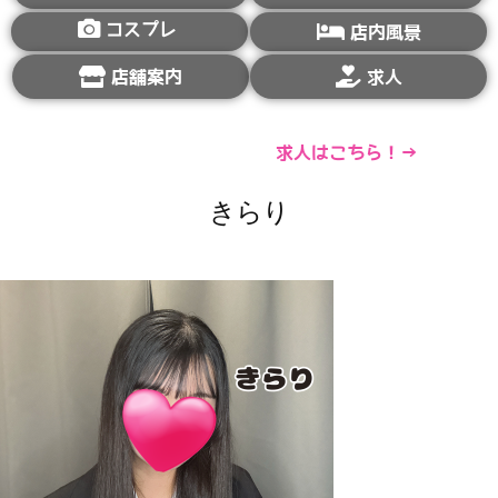
コスプレ
店内風景
店舗案内
求人
求人はこちら！→
きらり