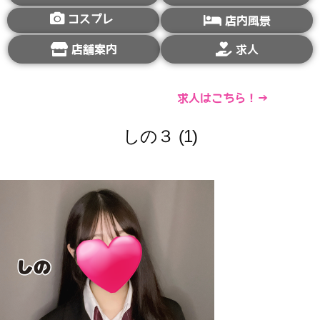
コスプレ
店内風景
店舗案内
求人
求人はこちら！→
しの３ (1)