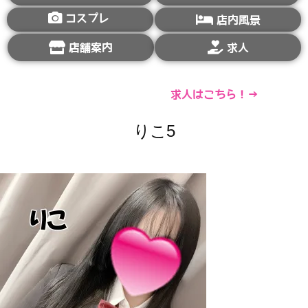
コスプレ
店内風景
店舗案内
求人
求人はこちら！→
りこ5