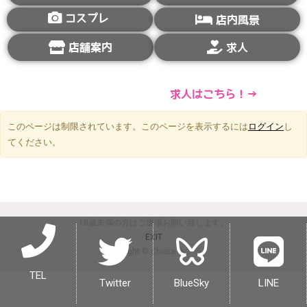
コスプレ
店内風景
店舗案内
求人
求人はこちら！→
このページは制限されています。このページを表示するには
ログイン
し
てください。
18歳未満の方はご退場お願い致します。
EXIT
copyright © Chiara キアラ
TEL
Twitter
BlueSky
LINE