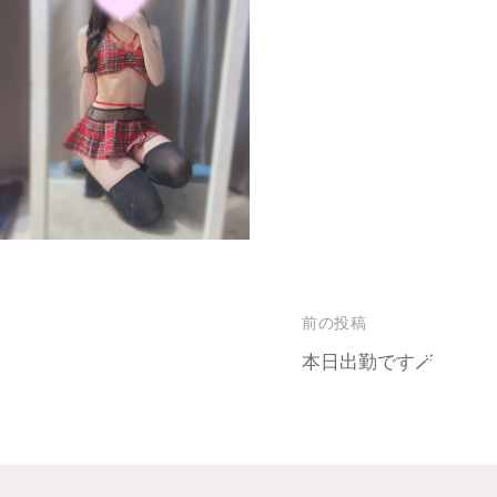
前の投稿
本日出勤です🪄