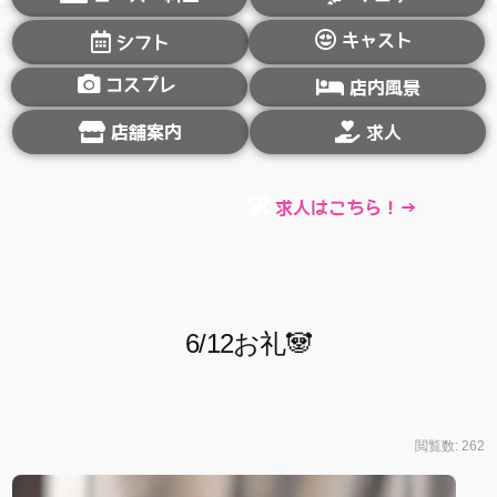
キャスト
シフト
コスプレ
店内風景
店舗案内
求人
求人はこちら！→
6/12お礼🐼
閲覧数: 262