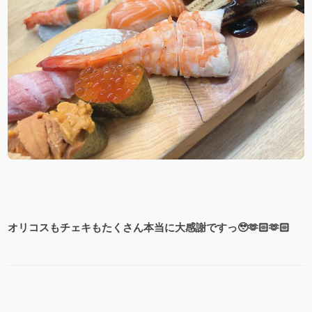
オリコスもチェキもたくさん本当に大感謝ですっ🥹🫶🏻🫶🏻