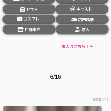
キャスト
シフト
コスプレ
店内風景
店舗案内
求人
求人はこちら！→
6/16
閲覧数: 440