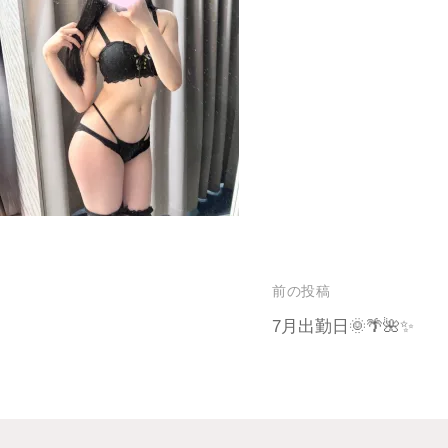
前の投稿
7月出勤日🌞🌴🌺✨