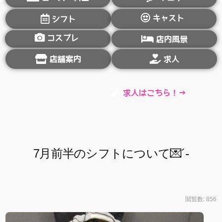
キャスト
シフト
コスプレ
店内風景
店舗案内
求人
求人はこちら！→
7月前半のシフトについて💌´-
閲覧数: 856