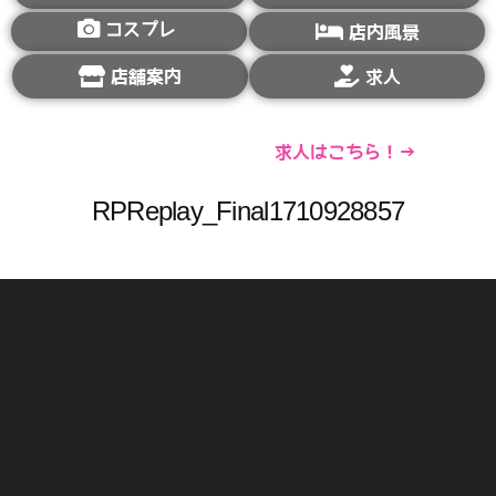
コスプレ
店内風景
店舗案内
求人
求人はこちら！→
RPReplay_Final1710928857
動
画
プ
レ
ー
ヤ
ー