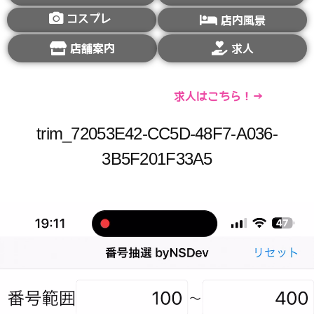
コスプレ
店内風景
店舗案内
求人
求人はこちら！→
trim_72053E42-CC5D-48F7-A036-
3B5F201F33A5
動
画
プ
レ
ー
ヤ