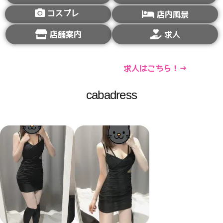
コスプレ
店内風景
店舗案内
求人
求人はこちら！→
cabadress