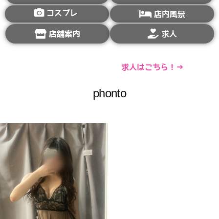
コスプレ
店内風景
店舗案内
求人
求人はこちら！→
phonto